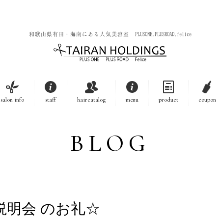
和歌山県有田・海南にある人気美容室 PLUSONE,PLUSROAD,felice
salon info
staff
haircatalog
menu
product
coupon
BLOG
説明会 のお礼☆