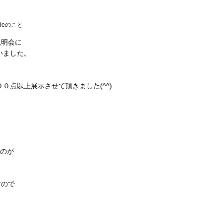
ileのこと
説明会に
いました。
０点以上展示させて頂きました(^^)
るのが
すので