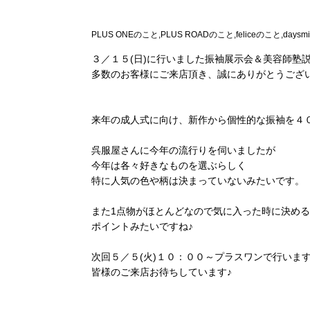
PLUS ONEのこと,PLUS ROADのこと,feliceのこと,daysm
３／１５(日)に行いました振袖展示会＆美容師塾
多数のお客様にご来店頂き、誠にありがとうござ
来年の成人式に向け、新作から個性的な振袖を４０
呉服屋さんに今年の流行りを伺いましたが
今年は各々好きなものを選ぶらしく
特に人気の色や柄は決まっていないみたいです。
また1点物がほとんどなので気に入った時に決め
ポイントみたいですね♪
次回５／５(火)１０：００～プラスワンで行いま
皆様のご来店お待ちしています♪