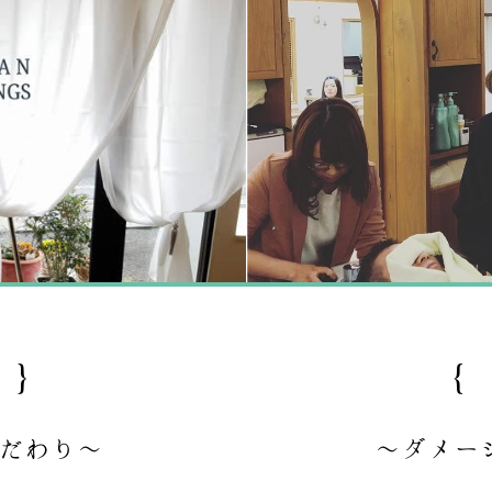
 }
{
だわり～
～ダメー