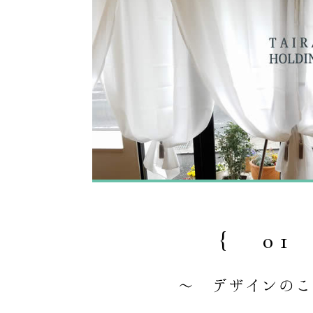
{ 01
～ デザインのこ