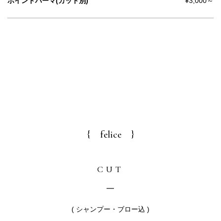
ポイントパーマ(カット別)
¥3,000～
{ felice }
CUT
( シャンプー・ブロー込 )