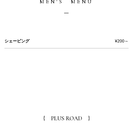
MEN'S MENU
シェービング
¥200～
{ PLUS ROAD }