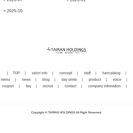
> 2025-10
TOP
salon info
concept
staff
haircatalog
menu
news
blog
day smile
product
voice
coupon
faq
recruit
contact
company infomation
Copyright © TAIRAN HOLDINGS All Right Reserved.