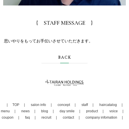
{ STAFF MESSAGE }
思いやりをもってお手伝いさせていただきます。
BACK
TOP
salon info
concept
staff
haircatalog
menu
news
blog
day smile
product
voice
coupon
faq
recruit
contact
company infomation