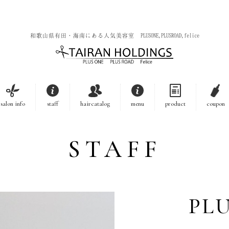
和歌山県有田・海南にある人気美容室 PLUSONE,PLUSROAD,felice
salon info
staff
haircatalog
menu
product
coupon
STAFF
PL