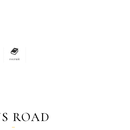
recruit
US ROAD