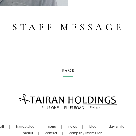
{ STAFF MESSAGE 
BACK
aff
haircatalog
menu
news
blog
day smile
recruit
contact
company infomation