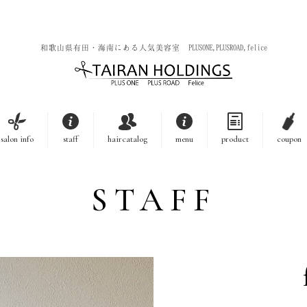
和歌山県有田・海南にある人気美容室 PLUSONE,PLUSROAD,felice
salon info
staff
haircatalog
menu
product
coupon
STAFF