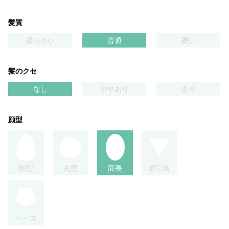
髪質
柔らかい
普通
硬い
髪のクセ
なし
ややあり
あり
顔型
卵型
丸型
面長
逆三角
ベース