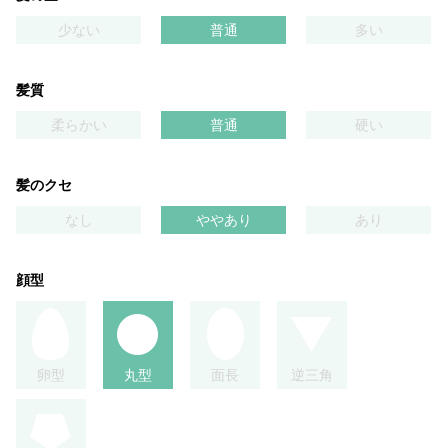
少ない
普通
多い
髪質
柔らかい
普通
硬い
髪のクセ
なし
ややあり
あり
顔型
卵型
丸型
面長
逆三角